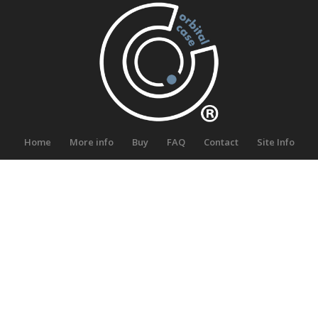
Home
More info
Buy
FAQ
Contact
Site Info