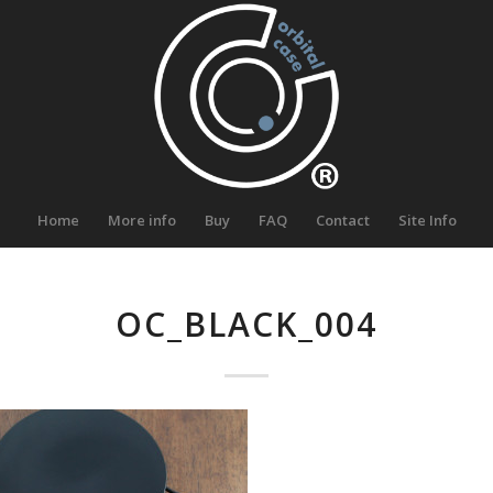
Home
More info
Buy
FAQ
Contact
Site Info
OC_BLACK_004